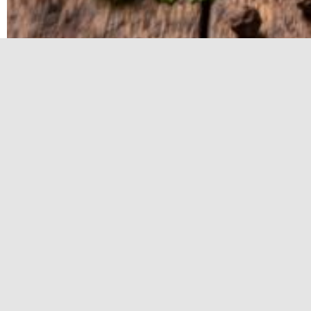
Сколько раз разочаровывали сухие эмпадас или нач
уличных кафе Латинской Америки, становятся реальн
эмпадас излучали вкус и идеальную текстуру каждую м
История и суть эмпадас