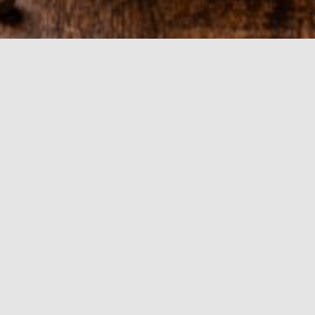
инка, вытекающая при первом укус? Мечты о нежных, 
остью благодаря нескольким простым хитростям. В это
инуту.