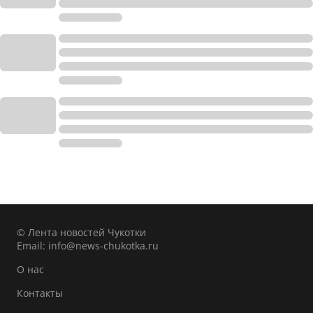
© Лента новостей Чукотки
Email:
info@news-chukotka.ru
О нас
Контакты