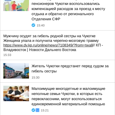
пенсионеров Чукотки воспользовались
компенсацией расходов за проезд к месту
отдыха и обратно от регионального
Отделения СФР
15:40
Мужчину осудят за гибель родной сестры на Чукотке
Женщина упала и получила черепно-мозговую травму
https://www.dv.kp.ru/online/news/7108349/?from=twall
//
КП -
Владивосток | Новости Дальнего Востока
15:33
Житель Чукотки предстанет перед судом за
гибель сестры
15:30
Малоимущие многодетные и малоимущие
неполные семьи Чукотки, в которых есть
первоклассники, могут воспользоваться
единовременной материальной помощью
15:21