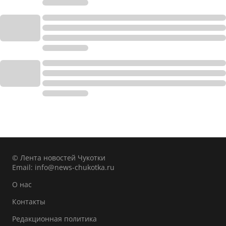
© Лента новостей Чукотки
Email:
info@news-chukotka.ru
О нас
Контакты
Редакционная политика