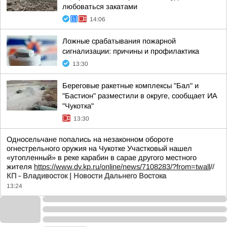
любоваться закатами
14:06
Ложные срабатывания пожарной
сигнализации: причины и профилактика
13:30
Береговые ракетные комплексы "Бал" и
"Бастион" разместили в округе, сообщает ИА
"Чукотка"
13:30
Односельчане попались на незаконном обороте
огнестрельного оружия на Чукотке Участковый нашел
«утопленный» в реке карабин в сарае другого местного
жителя
https://www.dv.kp.ru/online/news/7108283/?from=twall
//
КП - Владивосток | Новости Дальнего Востока
13:24