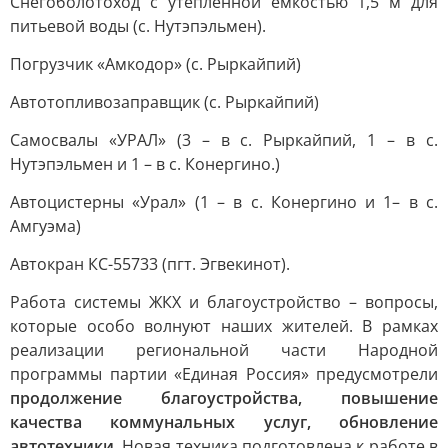
Снегоболотоход с утепленной емкостью 1,5 м для
питьевой воды (с. Нутэпэльмен).
Погрузчик «Амкодор» (с. Рыркайпий)
Автотопливозаправщик (с. Рыркайпий)
Самосвалы «УРАЛ» (3 – в с. Рыркайпий, 1 – в с.
Нутэпэльмен и 1 – в с. Конергино.)
Автоцистерны «Урал» (1 – в с. Конергино и 1– в с.
Амгуэма)
Автокран КС-55733 (пгт. Эгвекинот).
Работа системы ЖКХ и благоустройство – вопросы,
которые особо волнуют наших жителей. В рамках
реализации региональной части Народной
программы партии «Единая Россия» предусмотрели
продолжение благоустройства, повышение
качества коммунальных услуг, обновление
автотехники.
Новая техника подготовлена к работе в