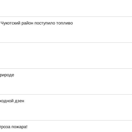
в Чукотский район поступило топливо
природе
ходной дзен
гроза пожара!