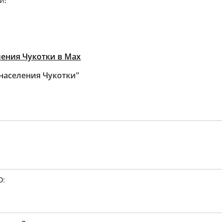
и!
ения Чукотки в Max
населения Чукотки"
О: