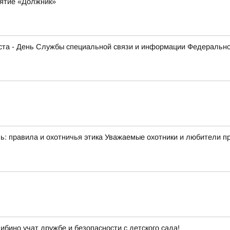
ятие «Должник»
густа - День Службы специальной связи и информации Федеральн
: правила и охотничья этика Уважаемые охотники и любители при
ибино учат дружбе и безопасности с детского сада!