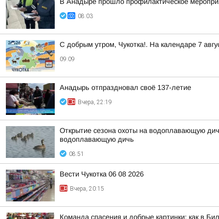
В Анадыре прошло профилактическое меропри
08:03
С добрым утром, Чукотка!. На календаре 7 ав
09:09
Анадырь отпраздновал своё 137-летие
Вчера, 22:19
Открытие сезона охоты на водоплавающую дичь
водоплавающую дичь
08:51
Вести Чукотка 06 08 2026
Вчера, 20:15
Команда спасения и добрые картинки: как в Бил