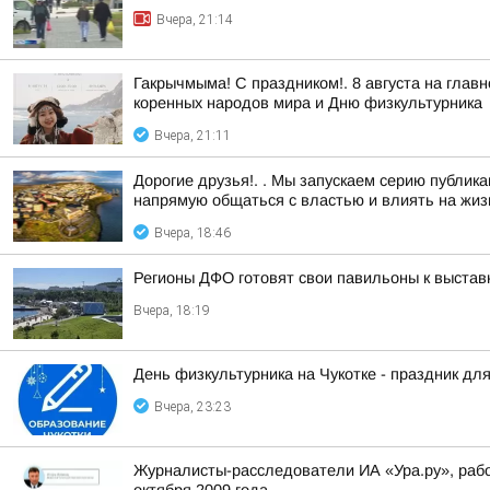
Вчера, 21:14
Гакрычмыма! С праздником!. 8 августа на гл
коренных народов мира и Дню физкультурника
Вчера, 21:11
Дорогие друзья!. . Мы запускаем серию публи
напрямую общаться с властью и влиять на жизн
Вчера, 18:46
Регионы ДФО готовят свои павильоны к выстав
Вчера, 18:19
День физкультурника на Чукотке - праздник для
Вчера, 23:23
Журналисты-расследователи ИА «Ура.ру», раб