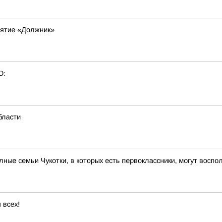
ятие «Должник»
О:
бласти
ые семьи Чукотки, в которых есть первоклассники, могут вос
 всех!