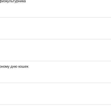
физкультурника
ирному дню кошек