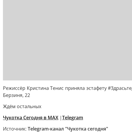
Режиссёр Кристина Тенис приняла эстафету #Здрасьте
Берзиня, 22
Ждём остальных
Чукотка Сегодня в
МАХ
|
Telegram
Источник:
Telegram-канал "Чукотка сегодня"