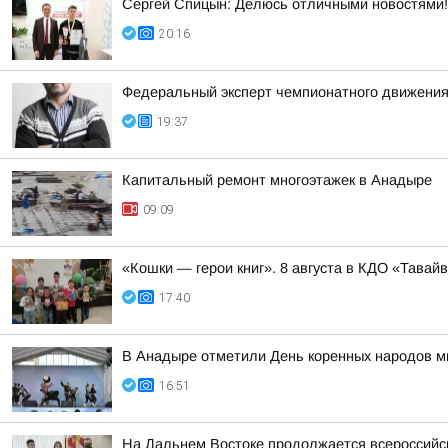
Сергей Спицын: Делюсь отличными новостями!
20:16
Федеральный эксперт чемпионатного движения
19:37
Капитальный ремонт многоэтажек в Анадыре
09:09
«Кошки — герои книг». 8 августа в КДО «Тав
17:40
В Анадыре отметили День коренных народов м
16:51
На Дальнем Востоке продолжается всероссийск