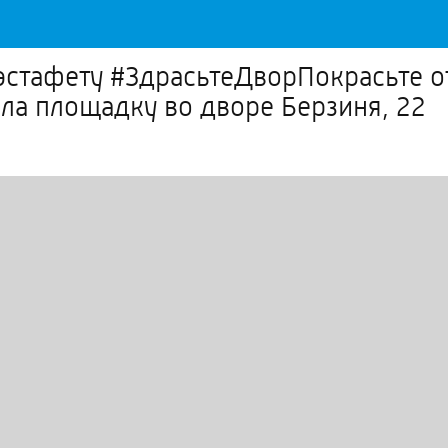
эстафету #ЗдрасьтеДворПокрасьте о
ила площадку во дворе Берзиня, 22