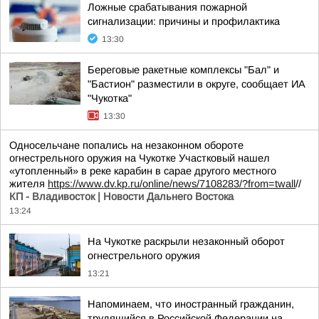
Ложные срабатывания пожарной
сигнализации: причины и профилактика
13:30
Береговые ракетные комплексы "Бал" и
"Бастион" разместили в округе, сообщает ИА
"Чукотка"
13:30
Односельчане попались на незаконном обороте
огнестрельного оружия на Чукотке Участковый нашел
«утопленный» в реке карабин в сарае другого местного
жителя
https://www.dv.kp.ru/online/news/7108283/?from=twall
//
КП - Владивосток | Новости Дальнего Востока
13:24
На Чукотке раскрыли незаконный оборот
огнестрельного оружия
13:21
Напоминаем, что иностранный гражданин,
трудящийся в Российской Федерации на