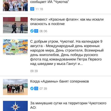
сообщает ИА "Чукотка"
11:18
Фотоквест «Красные флаги»: как мы искали
опасность в посёлке
08:06
С добрым утром, Чукотка!. На календаре 9
августа - Международный день коренных
народов мира, День строителя, Всемирный
день книголюбов, День победы русского
флота под командованием Петра Первого
над шведами у мыса Гангут и...
09:39
Когда «Админы» банят соперников
07:39
За минувшие сутки на территории Чукотского
АО: