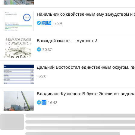
Начальник со свойственным ему занудством и 
12:24
В каждой сказке — мудрость!
20:37
Дальний Восток стал единственным округом, г
18:26
Владислав Кузнецов: В бухте Эгвекинот водол
16:43