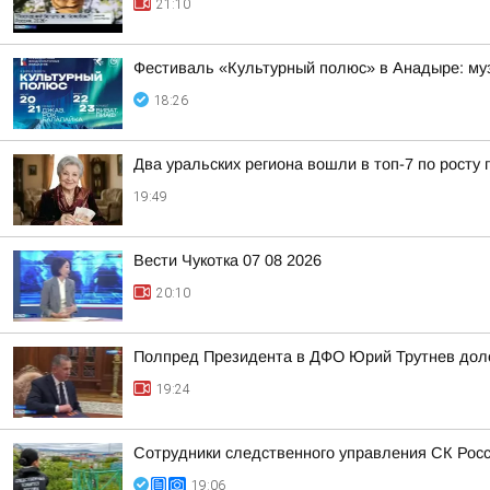
21:10
Фестиваль «Культурный полюс» в Анадыре: муз
18:26
Два уральских региона вошли в топ-7 по росту 
19:49
Вести Чукотка 07 08 2026
20:10
Полпред Президента в ДФО Юрий Трутнев дол
19:24
Сотрудники следственного управления СК Росси
19:06