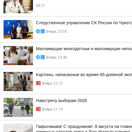
04:27
Следственное управление СК России по Чукотс
Вчера, 20:18
Малоимущие многодетные и малоимущие неполн
Вчера, 23:39
Картины, написанные во время 65-дневной эксп
Вчера, 22:12
Навстречу выборам-2026
Вчера, 21:14
Гакрычмыма! С праздником!. 8 августа на гл
коренных народов мира и Дню физкультурника