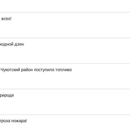
 всех!
ходной дзен
в Чукотский район поступило топливо
природе
гроза пожара!