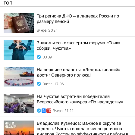
ТОП
Три региона ДФО – в лидерах России по
размеру пенсий
Вчера, 20:21
Знакомьтесь с экспертом форума «Точка
сборки. Чукотка»
00:09
На вершине планеты: «Ледокол знаний»
достиг Северного полюса!
Вчера, 17:06
На Чукотке встретили победителей
Всероссийского конкурса «По наследству»
Вчера, 21:21
Владислав Кузнецов: Важное в округе за
неделю. Чукотка вошла в число регионов-
лидеров России по эффективности работы в