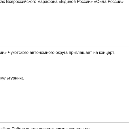
мках Всероссийского марафона «Единой России» «Сила России»
» Чукотского автономного округа приглашает на концерт,
зкультурника
 «Ход Победы» для воспитанников социально-