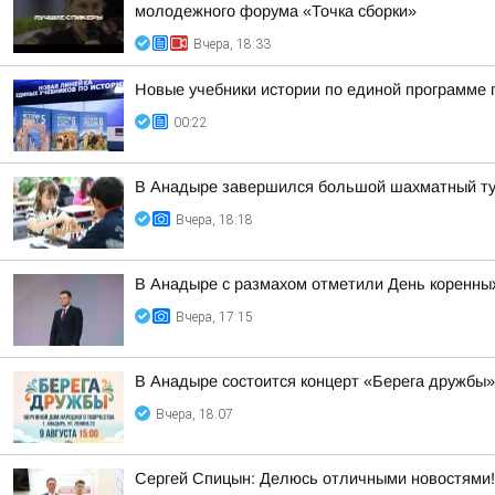
молодежного форума «Точка сборки»
Вчера, 18:33
Новые учебники истории по единой программе 
00:22
В Анадыре завершился большой шахматный ту
Вчера, 18:18
В Анадыре с размахом отметили День коренных
Вчера, 17:15
В Анадыре состоится концерт «Берега дружбы»
Вчера, 18:07
Сергей Спицын: Делюсь отличными новостями!