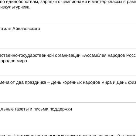
по единоборствам, зарядки с чемпионами и мастер-классы в ра
физкультурника
стиле Айвазовского
твенно-государственной организации «Ассамблея народов России
народов мира
тмечают два праздника – День коренных народов мира и День фи
альные газеты и письма поддержки
ии по Чукотскому автономному округу провели шашечный турнир