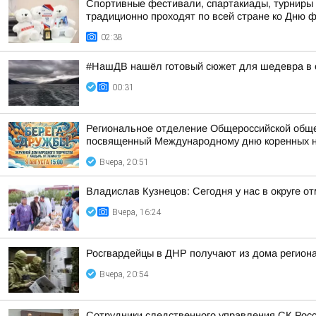
Спортивные фестивали, спартакиады, турниры 
традиционно проходят по всей стране ко Дню 
02:38
#НашДВ нашёл готовый сюжет для шедевра в 
00:31
Региональное отделение Общероссийской общес
посвященный Международному дню коренных 
Вчера, 20:51
Владислав Кузнецов: Сегодня у нас в округе о
Вчера, 16:24
Росгвардейцы в ДНР получают из дома регион
Вчера, 20:54
Сотрудники следственного управления СК Росс