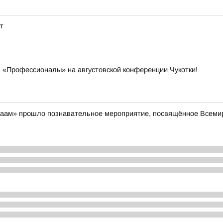
т
 «Профессионалы» на августовской конференции Чукотки!
айваам» прошло познавательное мероприятие, посвящённое Всем