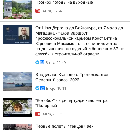
Прогноз погоды на выходные
Вчера, 18:34
От Шпицбергена до Байконура, от Ямала до
Магадана - таков маршрут
профессиональной карьеры Константина
Юрьевича Максимова: тысячи километров
геодезических экспедиций и более чем 37 лет
службы в строительной отрасли
Вчера, 22:49
Владислав Кузнецов: Продолжается
Северный завоз–2026
Вчера, 19:11
"Колобок" - в репертуаре кинотеатра
"Полярный"
Вчера, 21:10
Первые полёты птенцов чаек