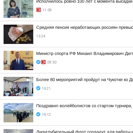
Исполнилось ровно 100 лет с момента высадки
11:09
Средняя пенсия неработающих россиян превыси
13:24
Министр спорта РФ Михаил Владимирович Дегт
09:30
Более 80 мероприятий пройдут на Чукотке ко 
16:21
Поздравил волейболистов со стартом турнира,
16:12
Дноуглубительный флот создадут для работы н