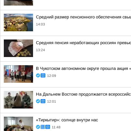
Средний размер пенсионного обеспечения свы
14:03
Средняя пенсия неработающих россиян превыси
13:24
В Чукотском автономном округе прошла акция 
12:09
На Дальнем Востоке продолжается всероссийск
12:01
«Тиркытир»: солнце внутри нас
11:48