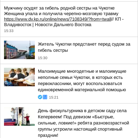
Мужчину осудят за гибель родной сестры на Чукотке
Женщина упала и получила черепно-мозговую травму
https://www.dv.kp.ru/online/news/7108349/?from=twall
//
КП -
Владивосток | Новости Дальнего Востока
15:33
Житель Чукотки предстанет перед судом за
гибель сестры
15:30
Малоимущие многодетные и малоимущие
неполные семьи Чукотки, в которых есть
первоклассники, могут воспользоваться
единовременной материальной помощью
15:21
День физкультурника в детском саду села
Кепервеем! Под девизом «Быстрые,
сильные, ловкие!» ребята разновозрастной
группы устроили настоящий спортивный
праздник!