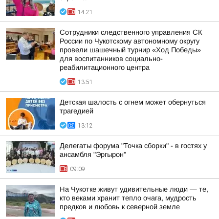
14:21
Сотрудники следственного управления СК
России по Чукотскому автономному округу
провели шашечный турнир «Ход Победы»
для воспитанников социально-
реабилитационного центра
13:51
Детская шалость с огнем может обернуться
трагедией
13:12
Делегаты форума "Точка сборки" - в гостях у
ансамбля "Эргырон"
09:09
На Чукотке живут удивительные люди — те,
кто веками хранит тепло очага, мудрость
предков и любовь к северной земле