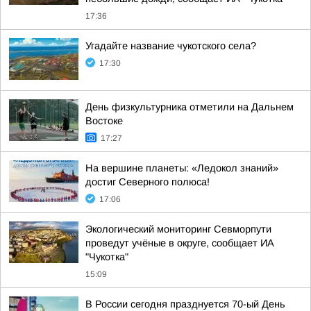
17:36
Угадайте название чукотского села?
17:30
День физкультурника отметили на Дальнем
Востоке
17:27
На вершине планеты: «Ледокол знаний»
достиг Северного полюса!
17:06
Экологический мониторинг Севморпути
проведут учёные в округе, сообщает ИА
"Чукотка"
15:09
В России сегодня празднуется 70-ый День