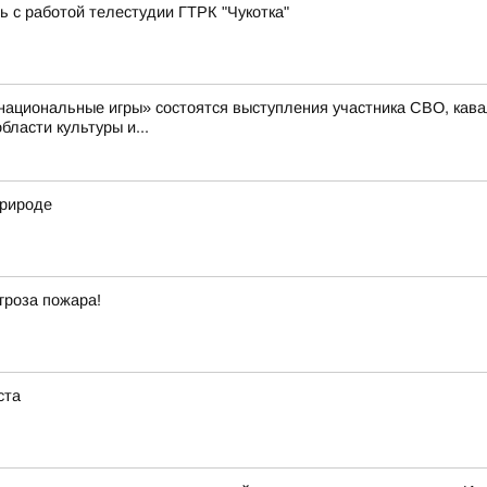
ь с работой телестудии ГТРК "Чукотка"
ациональные игры» состоятся выступления участника СВО, кава
ласти культуры и...
природе
гроза пожара!
ста