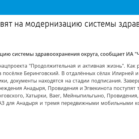
вят на модернизацию системы здра
цию системы здравоохранения округа, сообщает ИА "
ацпроекта "Продолжительная и активная жизнь". Как р
в посёлке Беринговский. В отдалённых сёлах Илирней 
ки, документы находятся на стадии подписания. Завер
чреждения Анадыря, Провидения и Эгвекинота поступят
нговского, Хатырки, Ваег, Мейныпильгыно, Провидения,
АЗ для Анадыря и тремя передвижными мобильными ко