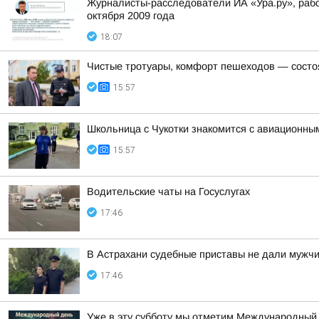
Журналисты-расследователи ИА «Ура.ру», раб
октября 2009 года
18:07
Чистые тротуары, комфорт пешеходов — состо
15:57
Школьница с Чукотки знакомится с авиационны
15:57
Водительские чаты на Госуслугах
17:46
В Астрахани судебные приставы не дали мужчи
17:46
Уже в эту субботу мы отметим Международный 