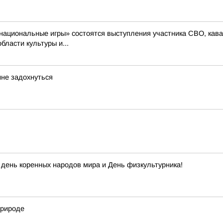
национальные игры» состоятся выступления участника СВО, кава
ласти культуры и...
ине задохнуться
день коренных народов мира и День физкультурника!
природе