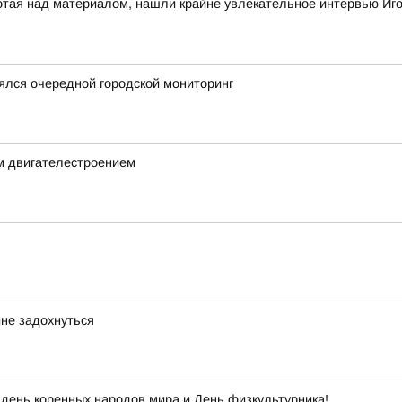
отая над материалом, нашли крайне увлекательное интервью Иг
ялся очередной городской мониторинг
м двигателестроением
не задохнуться
день коренных народов мира и День физкультурника!