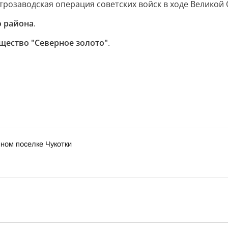
трозаводская операция советских войск в ходе Великой
о района
.
щество "Северное золото"
.
ном поселке Чукотки