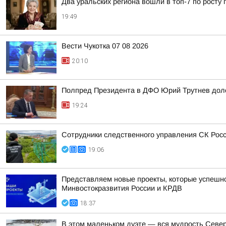
Два уральских региона вошли в топ-7 по росту 
19:49
Вести Чукотка 07 08 2026
20:10
Полпред Президента в ДФО Юрий Трутнев дол
19:24
Сотрудники следственного управления СК Росси
19:06
Представляем новые проекты, которые успешно
Минвостокразвития России и КРДВ
18:37
В этом маленьком дуэте — вся мудрость Север