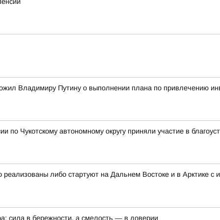
пенсий
ожил Владимиру Путину о выполнении плана по привлечению ин
и по Чукотскому автономному округу приняли участие в благоус
 реализованы либо стартуют на Дальнем Востоке и в Арктике с 
а: сила в бережности, а смелость — в доверии