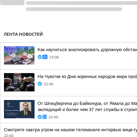
ЛЕНТА НОВОСТЕЙ
Как научиться анализировать дорожную обстан
23:08
На Чукотке ко Дню коренных народов мира про
22:49
От Шпицбергена до Байконура, от Ямала до М
экспедиций и более чем 37 лет службы в стро
22:49
Смотрите завтра утром на нашем телеканале интервью вице-гу
22:00