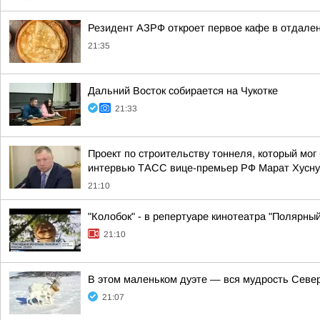
Резидент АЗРФ откроет первое кафе в отдален
21:35
Дальний Восток собирается на Чукотке
21:33
Проект по строительству тоннеля, который мог
интервью ТАСС вице-премьер РФ Марат Хусну
21:10
"Колобок" - в репертуаре кинотеатра "Полярный
21:10
В этом маленьком дуэте — вся мудрость Север
21:07