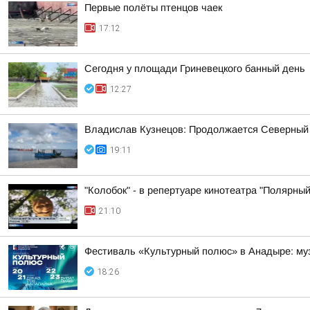
Первые полёты птенцов чаек
17:12
Сегодня у площади Гриневецкого банный день
12:27
Владислав Кузнецов: Продолжается Северный
19:11
"Колобок" - в репертуаре кинотеатра "Полярный
21:10
Фестиваль «Культурный полюс» в Анадыре: муз
18:26