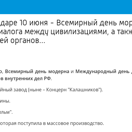
ендаре 10 июня - Всемирный день м
алога между цивилизациями, а так
й органов...
о
,
Всемирный день модерна
и
Международный день 
в внутренних дел РФ
.
йный завод (ныне – Концерн "Калашников").
шины.
льм".
которая поступила в массовое производство.