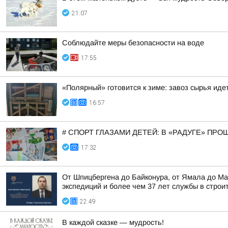
21:07
Соблюдайте меры безопасности на воде
17:55
«Полярный» готовится к зиме: завоз сырья иде
16:57
# СПОРТ ГЛАЗАМИ ДЕТЕЙ: В «РАДУГЕ» ПР
17:32
От Шпицбергена до Байконура, от Ямала до Ма
экспедиций и более чем 37 лет службы в строи
22:49
В каждой сказке — мудрость!