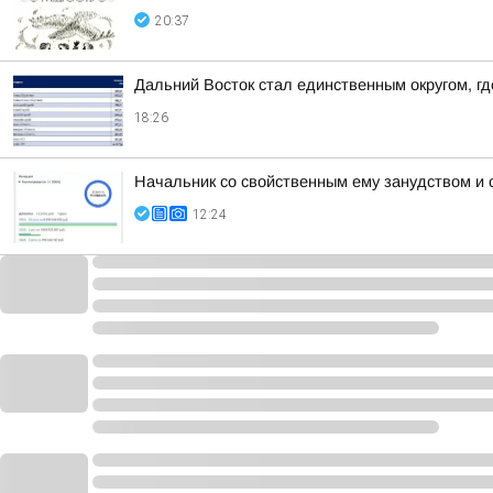
20:37
Дальний Восток стал единственным округом, г
18:26
Начальник со свойственным ему занудством и 
12:24