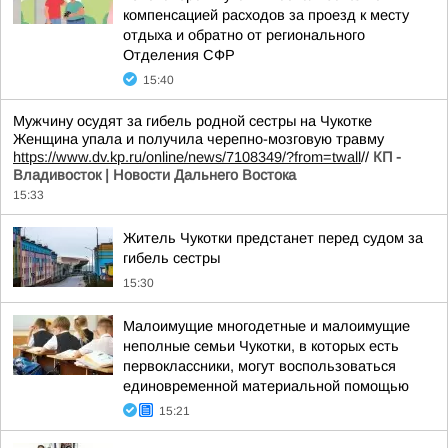
компенсацией расходов за проезд к месту
отдыха и обратно от регионального
Отделения СФР
15:40
Мужчину осудят за гибель родной сестры на Чукотке
Женщина упала и получила черепно-мозговую травму
https://www.dv.kp.ru/online/news/7108349/?from=twall
//
КП -
Владивосток | Новости Дальнего Востока
15:33
Житель Чукотки предстанет перед судом за
гибель сестры
15:30
Малоимущие многодетные и малоимущие
неполные семьи Чукотки, в которых есть
первоклассники, могут воспользоваться
единовременной материальной помощью
15:21