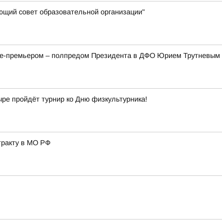
яющий совет образовательной организации"
ице-премьером – полпредом Президента в ДФО Юрием Трутневым
ыре пройдёт турнир ко Дню физкультурника!
тракту в МО РФ