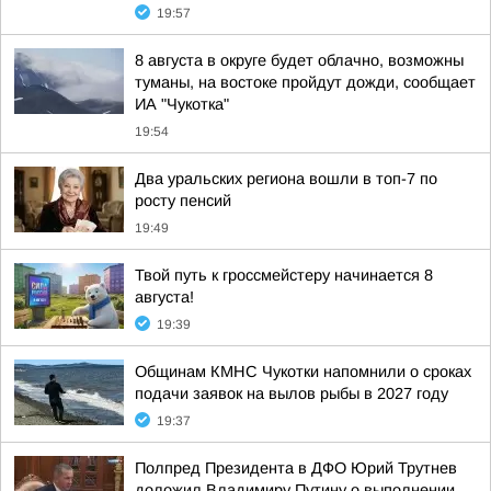
19:57
8 августа в округе будет облачно, возможны
туманы, на востоке пройдут дожди, сообщает
ИА "Чукотка"
19:54
Два уральских региона вошли в топ-7 по
росту пенсий
19:49
Твой путь к гроссмейстеру начинается 8
августа!
19:39
Общинам КМНС Чукотки напомнили о сроках
подачи заявок на вылов рыбы в 2027 году
19:37
Полпред Президента в ДФО Юрий Трутнев
доложил Владимиру Путину о выполнении