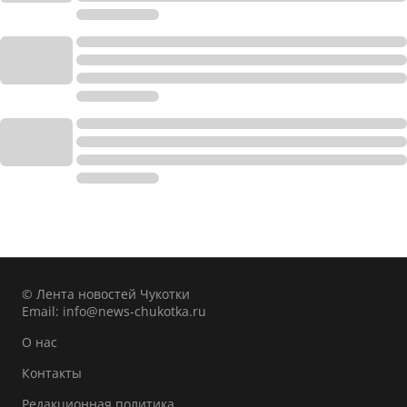
© Лента новостей Чукотки
Email:
info@news-chukotka.ru
О нас
Контакты
Редакционная политика