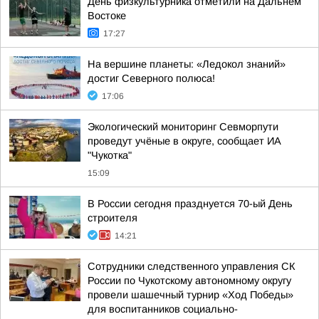
День физкультурника отметили на Дальнем
Востоке
17:27
На вершине планеты: «Ледокол знаний»
достиг Северного полюса!
17:06
Экологический мониторинг Севморпути
проведут учёные в округе, сообщает ИА
"Чукотка"
15:09
В России сегодня празднуется 70-ый День
строителя
14:21
Сотрудники следственного управления СК
России по Чукотскому автономному округу
провели шашечный турнир «Ход Победы»
для воспитанников социально-