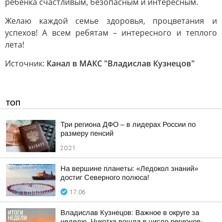
ребенка счастливым, безопасным и интересным.
Желаю каждой семье здоровья, процветания и
успехов! А всем ребятам – интересного и теплого
лета!
Источник:
Канал в МАКС "Владислав Кузнецов"
ТОП
Три региона ДФО – в лидерах России по
размеру пенсий
20:21
На вершине планеты: «Ледокол знаний»
достиг Северного полюса!
17:06
Владислав Кузнецов: Важное в округе за
неделю. Чукотка вошла в число регионов-