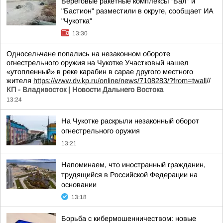
Береговые ракетные комплексы "Бал" и
"Бастион" разместили в округе, сообщает ИА
"Чукотка"
13:30
Односельчане попались на незаконном обороте
огнестрельного оружия на Чукотке Участковый нашел
«утопленный» в реке карабин в сарае другого местного
жителя
https://www.dv.kp.ru/online/news/7108283/?from=twall
//
КП - Владивосток | Новости Дальнего Востока
13:24
На Чукотке раскрыли незаконный оборот
огнестрельного оружия
13:21
Напоминаем, что иностранный гражданин,
трудящийся в Российской Федерации на
основании
13:18
Борьба с кибермошенничеством: новые