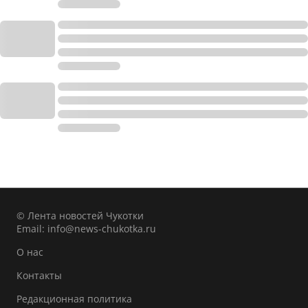
© Лента новостей Чукотки
Email:
info@news-chukotka.ru
О нас
Контакты
Редакционная политика