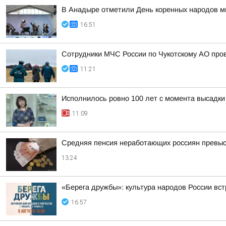
В Анадыре отметили День коренных народов м
16:51
Сотрудники МЧС России по Чукотскому АО про
11:21
Исполнилось ровно 100 лет с момента высадки
11:09
Средняя пенсия неработающих россиян превыси
13:24
«Берега дружбы»: культура народов России вст
16:57