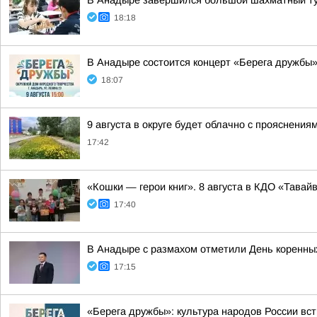
В Анадыре завершился большой шахматный ту
18:18
В Анадыре состоится концерт «Берега дружбы
18:07
9 августа в округе будет облачно с прояснени
17:42
«Кошки — герои книг». 8 августа в КДО «Тав
17:40
В Анадыре с размахом отметили День коренны
17:15
«Берега дружбы»: культура народов России вс