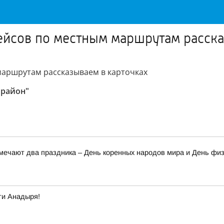
ейсов по местным маршрутам расска
маршрутам рассказываем в карточках
 район"
тмечают два праздника – День коренных народов мира и День фи
ти Анадыря!