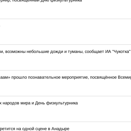
рнир, посвященный Дню физкультурника
»
ями, возможны небольшие дожди и туманы, сообщает ИА "Чукотка"
айваам» прошло познавательное мероприятие, посвящённое Всем
х народов мира и День физкультурника
третится на одной сцене в Анадыре