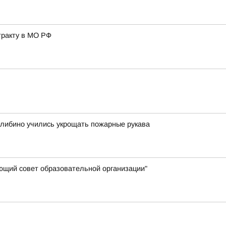
тракту в МО РФ
Билибино учились укрощать пожарные рукава
яющий совет образовательной организации"