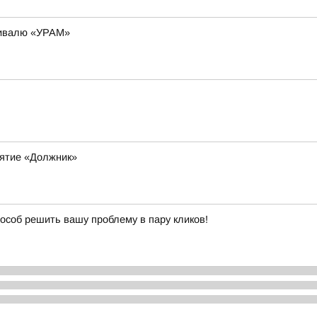
стивалю «УРАМ»
ятие «Должник»
соб решить вашу проблему в пару кликов!