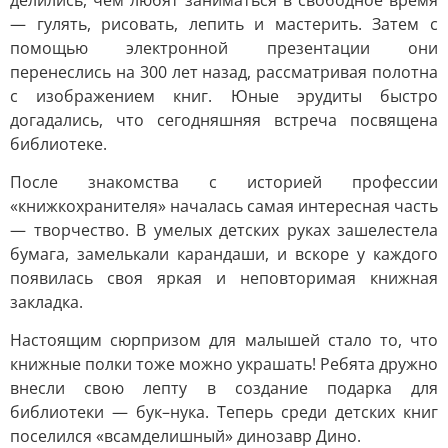
делились, чем любят заниматься в свободное время
— гулять, рисовать, лепить и мастерить. Затем с
помощью электронной презентации они
перенеслись на 300 лет назад, рассматривая полотна
с изображением книг. Юные эрудиты быстро
догадались, что сегодняшняя встреча посвящена
библиотеке.
После знакомства с историей профессии
«книжкохранителя» началась самая интересная часть
— творчество. В умелых детских руках зашелестела
бумага, замелькали карандаши, и вскоре у каждого
появилась своя яркая и неповторимая книжная
закладка.
Настоящим сюрпризом для малышей стало то, что
книжные полки тоже можно украшать! Ребята дружно
внесли свою лепту в создание подарка для
библиотеки — бук–нука. Теперь среди детских книг
поселился «всамделишный» динозавр Дино.