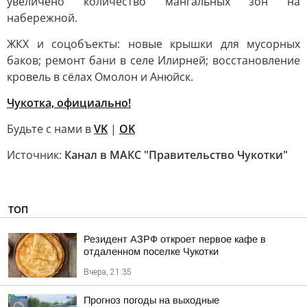
увеличено количество мангальных зон на
набережной.
ЖКХ и соцобъекты: новые крышки для мусорных
баков; ремонт бани в селе Илирней; восстановление
кровель в сёлах Омолон и Анюйск.
Чукотка, официально!
Будьте с нами в
VK
|
OK
Источник:
Канал в МАКС "Правительство Чукотки"
ТОП
Резидент АЗРФ откроет первое кафе в
отдаленном поселке Чукотки
Вчера, 21:35
Прогноз погоды на выходные