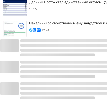
Дальний Восток стал единственным округом, г
18:26
Начальник со свойственным ему занудством и 
12:24