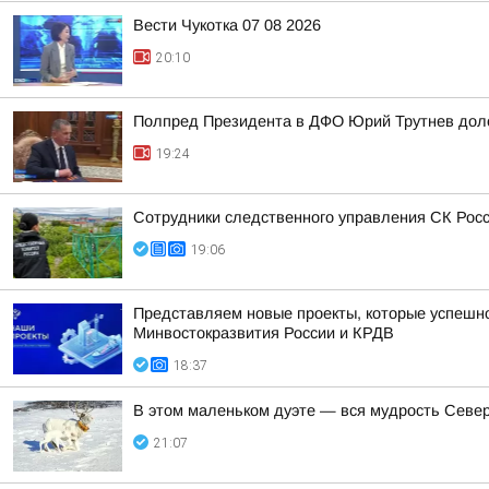
Вести Чукотка 07 08 2026
20:10
Полпред Президента в ДФО Юрий Трутнев дол
19:24
Сотрудники следственного управления СК Росси
19:06
Представляем новые проекты, которые успешно
Минвостокразвития России и КРДВ
18:37
В этом маленьком дуэте — вся мудрость Север
21:07