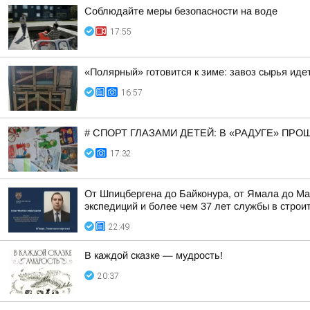
Соблюдайте меры безопасности на воде
17:55
«Полярный» готовится к зиме: завоз сырья иде
16:57
# СПОРТ ГЛАЗАМИ ДЕТЕЙ: В «РАДУГЕ» ПР
17:32
От Шпицбергена до Байконура, от Ямала до Ма
экспедиций и более чем 37 лет службы в строи
22:49
В каждой сказке — мудрость!
20:37