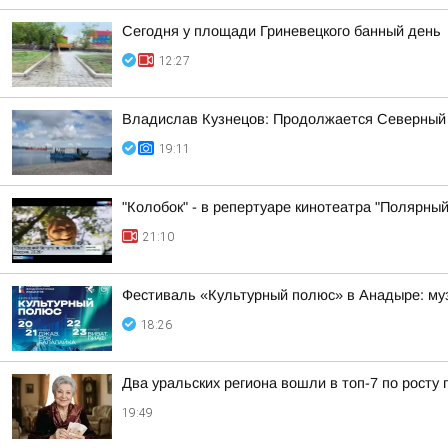
Сегодня у площади Гриневецкого банный день
12:27
Владислав Кузнецов: Продолжается Северный
19:11
"Колобок" - в репертуаре кинотеатра "Полярный
21:10
Фестиваль «Культурный полюс» в Анадыре: муз
18:26
Два уральских региона вошли в топ-7 по росту 
19:49