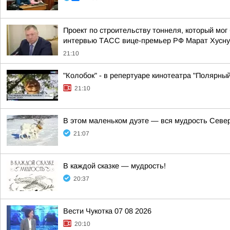
Проект по строительству тоннеля, который мог
интервью ТАСС вице-премьер РФ Марат Хусну
21:10
"Колобок" - в репертуаре кинотеатра "Полярный
21:10
В этом маленьком дуэте — вся мудрость Север
21:07
В каждой сказке — мудрость!
20:37
Вести Чукотка 07 08 2026
20:10