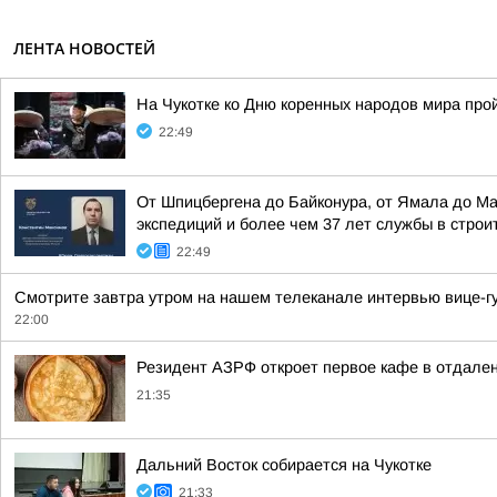
ЛЕНТА НОВОСТЕЙ
На Чукотке ко Дню коренных народов мира про
22:49
От Шпицбергена до Байконура, от Ямала до М
экспедиций и более чем 37 лет службы в стро
22:49
Смотрите завтра утром на нашем телеканале интервью вице-гу
22:00
Резидент АЗРФ откроет первое кафе в отдален
21:35
Дальний Восток собирается на Чукотке
21:33