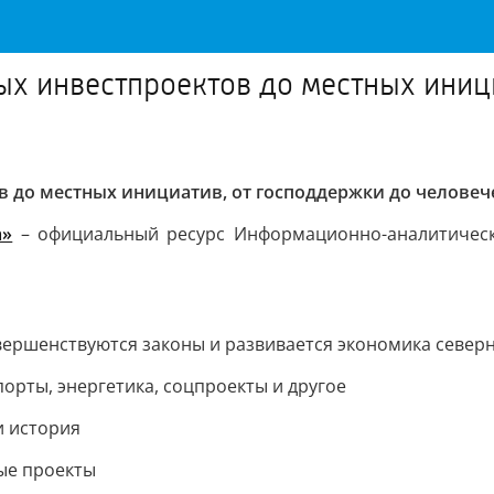
ных инвестпроектов до местных иниц
ов до местных инициатив, от господдержки до человеч
а»
– официальный ресурс Информационно-аналитическ
совершенствуются законы и развивается экономика севе
порты, энергетика, соцпроекты и другое
и история
вые проекты