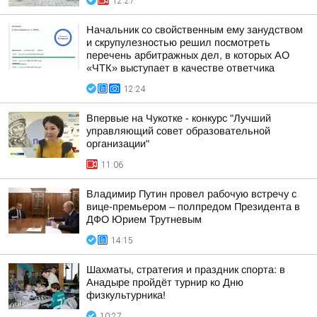
12:27
Начальник со свойственным ему занудством
и скрупулезностью решил посмотреть
перечень арбитражных дел, в которых АО
«ЧТК» выступает в качестве ответчика
12:24
Впервые на Чукотке - конкурс "Лучший
управляющий совет образовательной
организации"
11:06
Владимир Путин провел рабочую встречу с
вице-премьером – полпредом Президента в
ДФО Юрием Трутневым
14:15
Шахматы, стратегия и праздник спорта: в
Анадыре пройдёт турнир ко Дню
физкультурника!
10:27