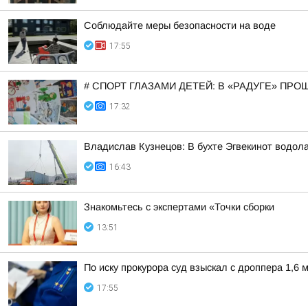
Соблюдайте меры безопасности на воде
17:55
# СПОРТ ГЛАЗАМИ ДЕТЕЙ: В «РАДУГЕ» ПР
17:32
Владислав Кузнецов: В бухте Эгвекинот водол
16:43
Знакомьтесь с экспертами «Точки сборки
13:51
По иску прокурора суд взыскал с дроппера 1,6 
17:55