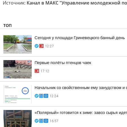
Источник:
Канал в МАКС "Управление молодежной по
ТОП
Сегодня у площади Гриневецкого банный день
12:27
Первые полёты птенцов чаек
17:12
Начальник со свойственным ему занудством и 
12:24
«Полярный» готовится к зиме: завоз сырья иде
16:57