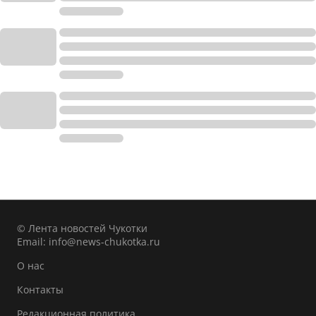
© Лента новостей Чукотки
Email:
info@news-chukotka.ru
О нас
Контакты
Редакционная политика