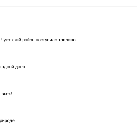
в Чукотский район поступило топливо
ходной дзен
 всех!
природе