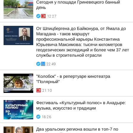
Сегодня у площади Гриневецкого банный
день
12:27
От Шпицбергена до Байконура, от Ямала до
Магадана - таков маршрут
профессиональной карьеры Константина
Юрьевича Максимова: тысячи километров
геодезических экспедиций и более чем 37 лет
службы в строительной отрасли
22:49
"Колобок" - в репертуаре кинотеатра
"Полярный"
21:10
Фестиваль «Культурный полюс» в Анадыре:
музыка, искусство и традиции
18:26
Два уральских региона вошли в топ-7 по