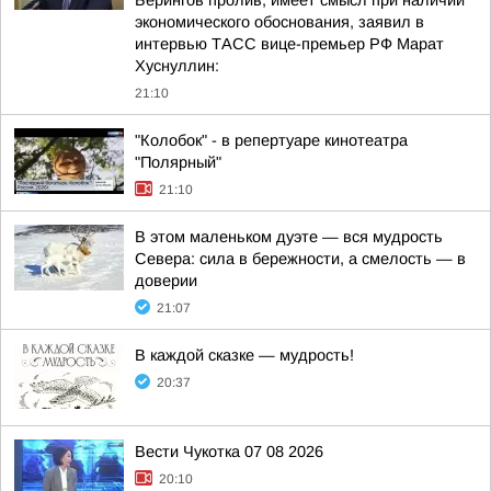
Берингов пролив, имеет смысл при наличии
экономического обоснования, заявил в
интервью ТАСС вице-премьер РФ Марат
Хуснуллин:
21:10
"Колобок" - в репертуаре кинотеатра
"Полярный"
21:10
В этом маленьком дуэте — вся мудрость
Севера: сила в бережности, а смелость — в
доверии
21:07
В каждой сказке — мудрость!
20:37
Вести Чукотка 07 08 2026
20:10