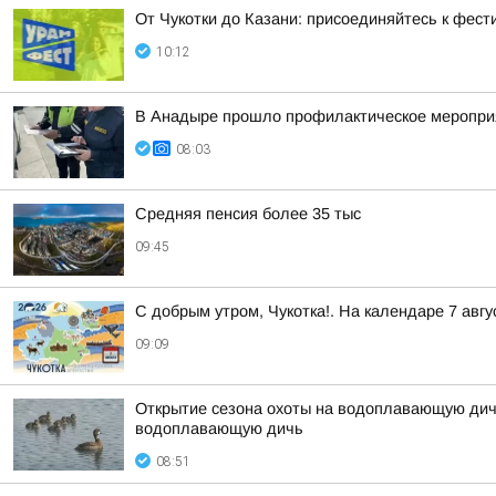
От Чукотки до Казани: присоединяйтесь к фе
10:12
В Анадыре прошло профилактическое меропри
08:03
Средняя пенсия более 35 тыс
09:45
С добрым утром, Чукотка!. На календаре 7 ав
09:09
Открытие сезона охоты на водоплавающую дичь
водоплавающую дичь
08:51