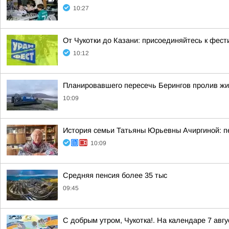
10:27
От Чукотки до Казани: присоединяйтесь к фе
10:12
Планировавшего пересечь Берингов пролив жи
10:09
История семьи Татьяны Юрьевны Ачиргиной: пе
10:09
Средняя пенсия более 35 тыс
09:45
С добрым утром, Чукотка!. На календаре 7 ав