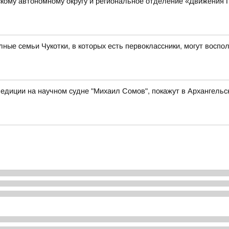
кому автономному округу и региональное отделение «Движения 
ые семьи Чукотки, в которых есть первоклассники, могут восп
едиции на научном судне "Михаил Сомов", покажут в Архангельс