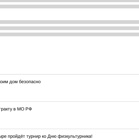
оим дом безопасно
тракту в МО РФ
ыре пройдёт турнир ко Дню физкультурника!