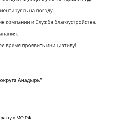
иентируясь на погоду.
е компании и Служба благоустройства.
мпания.
ое время проявить инициативу!
 округа Анадырь"
тракту в МО РФ