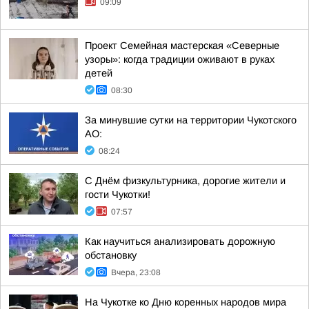
09:09
Проект Семейная мастерская «Северные
узоры»: когда традиции оживают в руках
детей
08:30
За минувшие сутки на территории Чукотского
АО:
08:24
С Днём физкультурника, дорогие жители и
гости Чукотки!
07:57
Как научиться анализировать дорожную
обстановку
Вчера, 23:08
На Чукотке ко Дню коренных народов мира