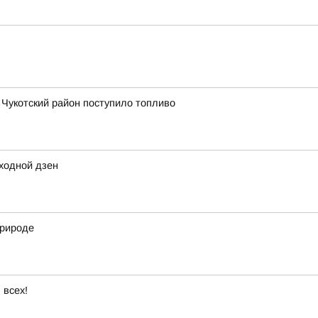
в Чукотский район поступило топливо
ходной дзен
природе
 всех!