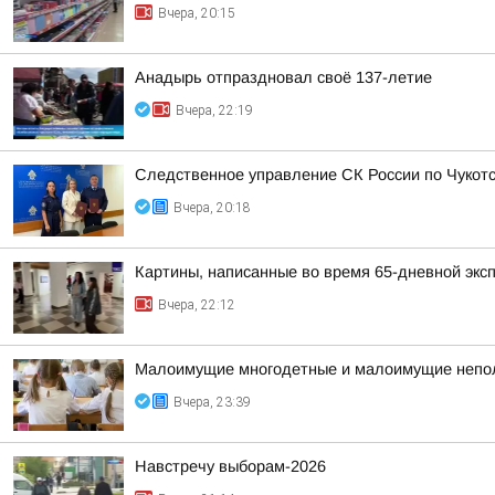
Вчера, 20:15
Анадырь отпраздновал своё 137-летие
Вчера, 22:19
Следственное управление СК России по Чукотс
Вчера, 20:18
Картины, написанные во время 65-дневной эксп
Вчера, 22:12
Малоимущие многодетные и малоимущие неполн
Вчера, 23:39
Навстречу выборам-2026