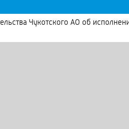
ельства Чукотского АО об исполнен