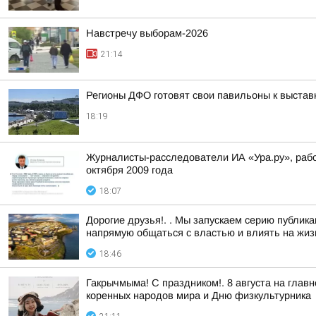
Навстречу выборам-2026
21:14
Регионы ДФО готовят свои павильоны к выстав
18:19
Журналисты-расследователи ИА «Ура.ру», раб
октября 2009 года
18:07
Дорогие друзья!. . Мы запускаем серию публи
напрямую общаться с властью и влиять на жизн
18:46
Гакрычмыма! С праздником!. 8 августа на гл
коренных народов мира и Дню физкультурника