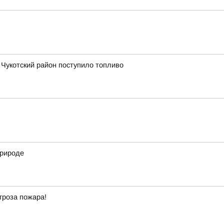
в Чукотский район поступило топливо
природе
гроза пожара!