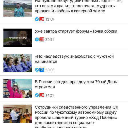
На Чукотке живут удивительные люди — те,
кто веками хранит тепло очага, мудрость
предков и любовь к северной земле
12:09
Уже завтра стартует форум «Точка сборки
20:51
«По наследству»: знакомство с Чукоткой
начинается
20:00
В России сегодня празднуется 70-ый День
строителя
14:21
Сотрудники следственного управления СК
России по Чукотскому автономному округу
провели шашечный турнир «Ход Победы»
для воспитанников социально-
реабилитационного центра