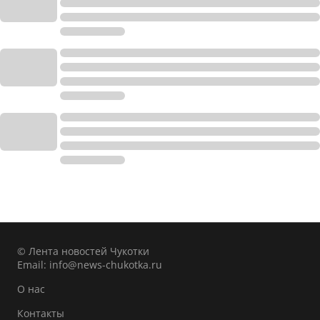
© Лента новостей Чукотки
Email:
info@news-chukotka.ru
О нас
Контакты