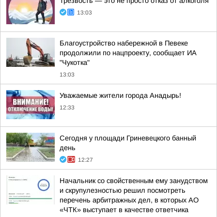
Трезвость — это не просто отказ от алкоголя
13:03
Благоустройство набережной в Певеке
продолжили по нацпроекту, сообщает ИА
"Чукотка"
13:03
Уважаемые жители города Анадырь!
12:33
Сегодня у площади Гриневецкого банный
день
12:27
Начальник со свойственным ему занудством
и скрупулезностью решил посмотреть
перечень арбитражных дел, в которых АО
«ЧТК» выступает в качестве ответчика