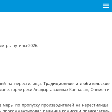
метры путины-2026.
лей на нерестилища.
Традиционное и любительское
мане, горле реки Анадырь, заливах Канчалан, Онемен и
е меры по пропуску производителей на нерестилища.
 — прокомментировал решение комиссии председатель