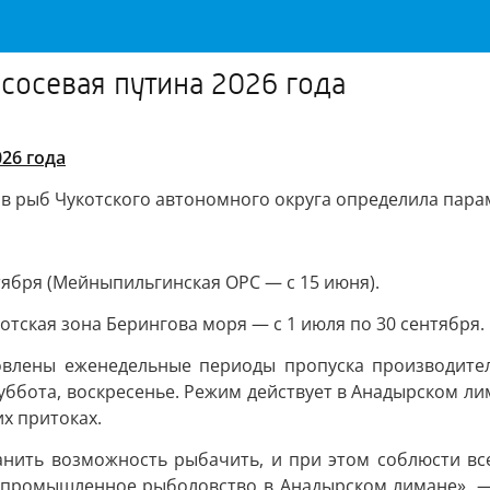
ососевая путина 2026 года
26 года
 рыб Чукотского автономного округа определила пара
тября (Мейныпильгинская ОРС — с 15 июня).
отская зона Берингова моря — с 1 июля по 30 сентября.
овлены еженедельные периоды пропуска производите
суббота, воскресенье. Режим действует в Анадырском ли
их притоках.
анить возможность рыбачить, и при этом соблюсти вс
 на промышленное рыболовство в Анадырском лимане»,