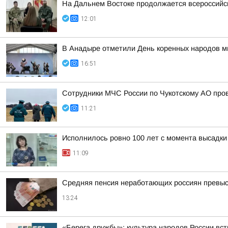
На Дальнем Востоке продолжается всероссийск
12:01
В Анадыре отметили День коренных народов м
16:51
Сотрудники МЧС России по Чукотскому АО про
11:21
Исполнилось ровно 100 лет с момента высадки
11:09
Средняя пенсия неработающих россиян превыси
13:24
«Берега дружбы»: культура народов России вст