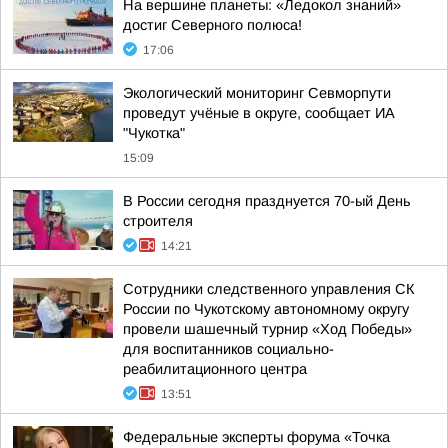
На вершине планеты: «Ледокол знаний»
достиг Северного полюса!
17:06
Экологический мониторинг Севморпути
проведут учёные в округе, сообщает ИА
"Чукотка"
15:09
В России сегодня празднуется 70-ый День
строителя
14:21
Сотрудники следственного управления СК
России по Чукотскому автономному округу
провели шашечный турнир «Ход Победы»
для воспитанников социально-
реабилитационного центра
13:51
Федеральные эксперты форума «Точка