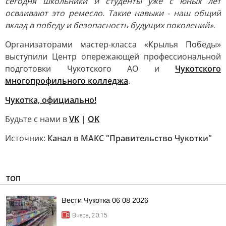
сегодня школьники и студенты уже с юных лет
осваивают это ремесло. Такие навыки - наш общий
вклад в победу и безопасность будущих поколений».
Организаторами мастер-класса «Крылья Победы»
выступили Центр опережающей профессиональной
подготовки Чукотского АО и
Чукотского
многопрофильного колледжа
.
Чукотка, официально!
Будьте с нами в
VK
|
OK
Источник:
Канал в МАКС "Правительство Чукотки"
ТОП
Вести Чукотка 06 08 2026
Вчера, 20:15