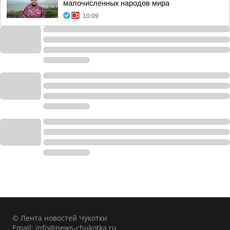
малочисленных народов мира
10:09
© Лента новостей Чукотки
Email:
info@news-chukotka.ru