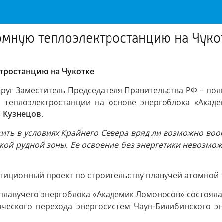
омную теплоэлектростанцию на Чуко
тростанцию на Чукотке
круг Заместитель Председателя Правительства РФ – п
теплоэлектростанции на основе энергоблока «Акаде
 Кузнецов
.
и жить в условиях Крайнего Севера вряд ли возможно во
ой рудной зоны. Ее освоение без энергетики невозможн
стиционный проект по строительству плавучей атомной 
лавучего энергоблока «Академик Ломоносов» состояла
гического перехода энергосистем Чаун-Билибинского э