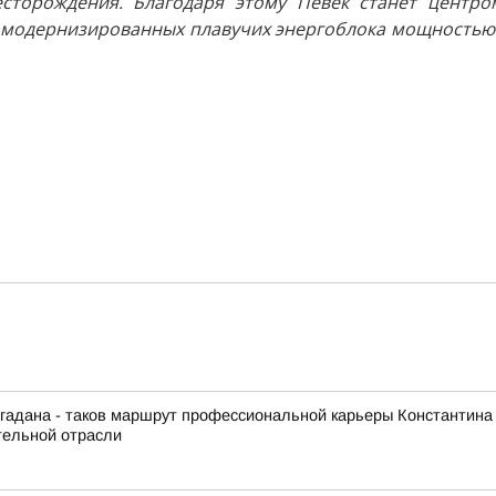
сторождения. Благодаря этому Певек станет центро
 модернизированных плавучих энергоблока мощностью 
гадана - таков маршрут профессиональной карьеры Константина
тельной отрасли