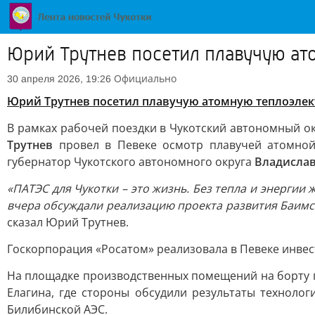
Юрий Трутнев посетил плавучую ат
Официально
30 апреля 2026, 19:26
Юрий Трутнев посетил плавучую атомную теплоэлек
В рамках рабочей поездки в Чукотский автономный о
Трутнев
провел в Певеке осмотр плавучей атомной 
губернатор Чукотского автономного округа
Владислав
«ПАТЭС для Чукотки – это жизнь. Без тепла и энерги
вчера обсуждали реализацию проекта развития Баимск
сказал Юрий Трутнев.
Госкорпорация «Росатом» реализовала в Певеке инве
На площадке производственных помещений на борту п
Елагина, где стороны обсудили результаты техноло
Билибинской АЭС.