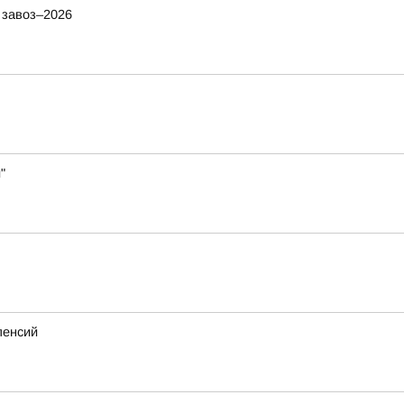
 завоз–2026
"
пенсий