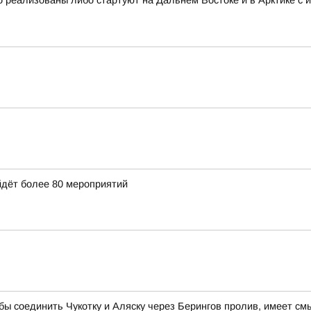
 реализованы либо стартуют на Дальнем Востоке и в Арктике с 
йдёт более 80 мероприятий
 бы соединить Чукотку и Аляску через Берингов пролив, имеет см