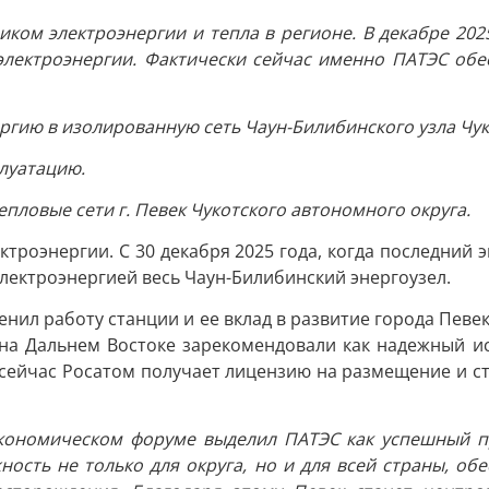
ом электроэнергии и тепла в регионе. В декабре 2025 
лектроэнергии. Фактически сейчас именно ПАТЭС обес
ргию в изолированную сеть Чаун-Билибинского узла Чук
луатацию.
епловые сети г. Певек Чукотского автономного округа.
ктроэнергии. С 30 декабря 2025 года, когда последний
электроэнергией весь Чаун-Билибинский энергоузел.
енил работу станции и ее вклад в развитие города Певе
 на Дальнем Востоке зарекомендовали как надежный и
 сейчас Росатом получает лицензию на размещение и с
кономическом форуме выделил ПАТЭС как успешный п
ость не только для округа, но и для всей страны, об