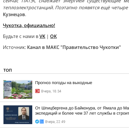
сейчас ПАТЭС снабжает энергией существующие ме
теплоэлектростанций. Поэтапно появятся ещё четыре
Кузнецов
.
Чукотка, официально!
Будьте с нами в
VK
|
OK
Источник:
Канал в МАКС "Правительство Чукотки"
ТОП
Прогноз погоды на выходные
Вчера, 18:34
От Шпицбергена до Байконура, от Ямала до Ма
экспедиций и более чем 37 лет службы в строи
Вчера, 22:49