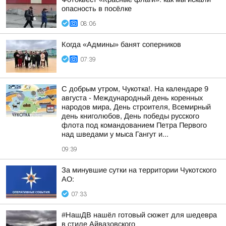
опасность в посёлке
08:06
Когда «Админы» банят соперников
07:39
С добрым утром, Чукотка!. На календаре 9
августа - Международный день коренных
народов мира, День строителя, Всемирный
день книголюбов, День победы русского
флота под командованием Петра Первого
над шведами у мыса Гангут и...
09:39
За минувшие сутки на территории Чукотского
АО:
07:33
#НашДВ нашёл готовый сюжет для шедевра
в стиле Айвазовского