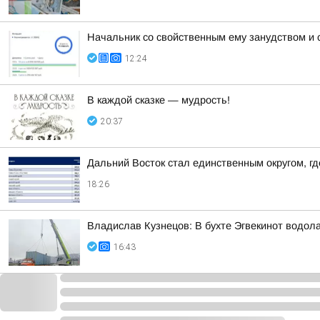
Начальник со свойственным ему занудством и 
12:24
В каждой сказке — мудрость!
20:37
Дальний Восток стал единственным округом, г
18:26
Владислав Кузнецов: В бухте Эгвекинот водол
16:43