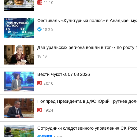
21:10
Фестиваль «Культурный полюс» в Анадыре: муз
18:26
Два уральских региона вошли в топ-7 по росту 
19:49
Вести Чукотка 07 08 2026
20:10
Полпред Президента в ДФО Юрий Трутнев дол
19:24
Сотрудники следственного управления СК Росси