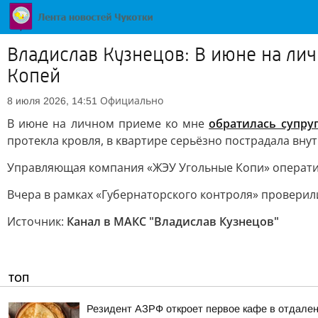
Владислав Кузнецов: В июне на ли
Копей
Официально
8 июля 2026, 14:51
В июне на личном приеме ко мне
обратилась супру
протекла кровля, в квартире серьёзно пострадала вну
Управляющая компания «ЖЭУ Угольные Копи» оперативн
Вчера в рамках «Губернаторского контроля» проверили
Источник:
Канал в МАКС "Владислав Кузнецов"
ТОП
Резидент АЗРФ откроет первое кафе в отдален