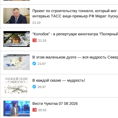
Проект по строительству тоннеля, который мог
интервью ТАСС вице-премьер РФ Марат Хусну
21:10
"Колобок" - в репертуаре кинотеатра "Полярный
21:10
В этом маленьком дуэте — вся мудрость Север
21:07
В каждой сказке — мудрость!
20:37
Вести Чукотка 07 08 2026
20:10