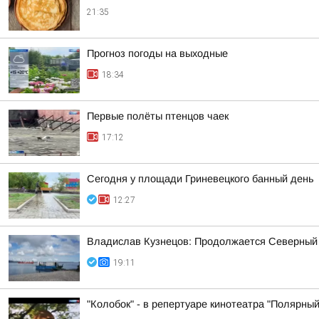
21:35
Прогноз погоды на выходные
18:34
Первые полёты птенцов чаек
17:12
Сегодня у площади Гриневецкого банный день
12:27
Владислав Кузнецов: Продолжается Северный
19:11
"Колобок" - в репертуаре кинотеатра "Полярный